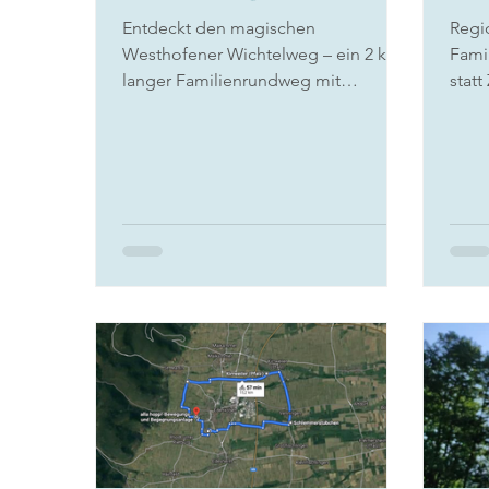
Entdeckt den magischen
Regi
Westhofener Wichtelweg – ein 2 km
Famil
langer Familienrundweg mit
statt
Wichtelstuben, Entdeckerhöhlen und
verb
Gewinnspiel-Rallye.