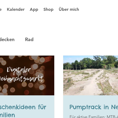
e
Kalender
App
Shop
Über mich
decken
Rad
schenkideen für
Pumptrack in N
ilien
Für aktive Familien: MTB