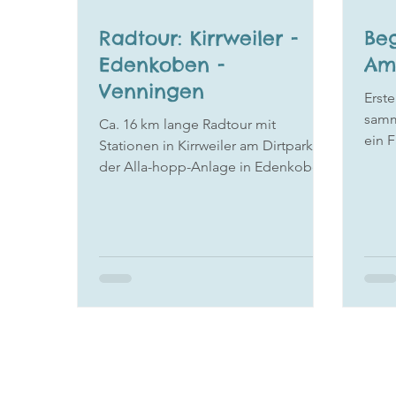
Radtour: Kirrweiler -
Beg
Edenkoben -
Ami
Venningen
Erst
samm
Ca. 16 km lange Radtour mit
ein 
Stationen in Kirrweiler am Dirtpark,
fährt
der Alla-hopp-Anlage in Edenkoben
und Einkehr.