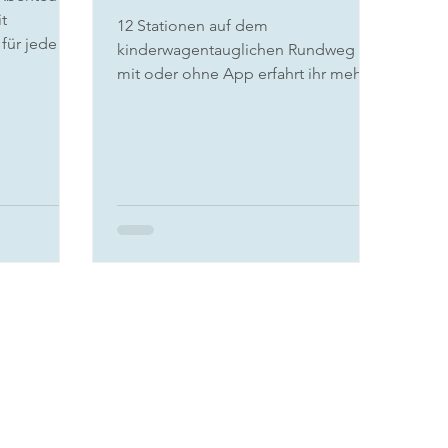
t
12 Stationen auf dem
 für jede
kinderwagentauglichen Rundweg -
mit oder ohne App erfahrt ihr mehr
über die Kastanie. Sammelbeutel
nicht vergessen!