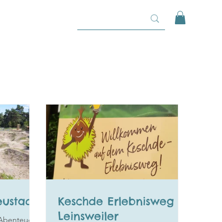
eustadt
Keschde Erlebnisweg in
Leinsweiler
-Abenteuer