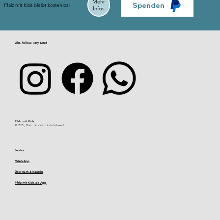
Mehr
Spenden
Pfalz mit Kids bleibt kostenlos!
Infos
Like, follow, stay tuned
Pfalz mit Kids​
© 2025, Pfalz mit Kids, Linda Schwind
Service
WhatsApp
Über mich & Kontakt
Pfalz mit Kids als App