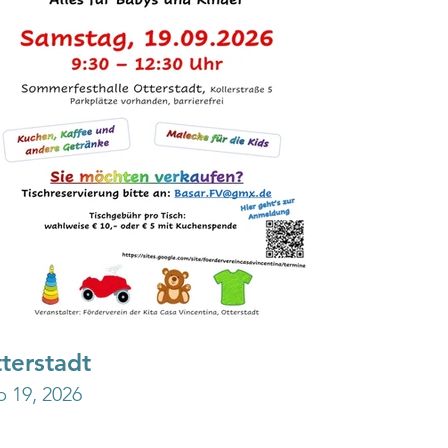
terstadt
Kirchhei
p 19, 2026
Nov 21, 202