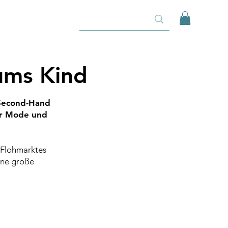
ums Kind
 Second-Hand
ür Mode und
 Flohmarktes
ine große