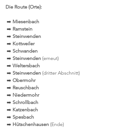
Die Route (Orte):
 ➡️ 
Miesenbach
 ➡️ 
Ramstein
 ➡️ 
Steinwenden
 ➡️ 
Kottweiler
 ➡️ 
Schwanden
 ➡️ 
Steinwenden
 (erneut)
 ➡️ 
Weltersbach
 ➡️ 
Steinwenden
 (dritter Abschnitt)
 ➡️ 
Obermohr
 ➡️ 
Reuschbach
 ➡️ 
Niedermohr
 ➡️ 
Schrollbach
 ➡️ 
Katzenbach
 ➡️ 
Spesbach
 ➡️ 
Hütschenhausen
 (Ende)