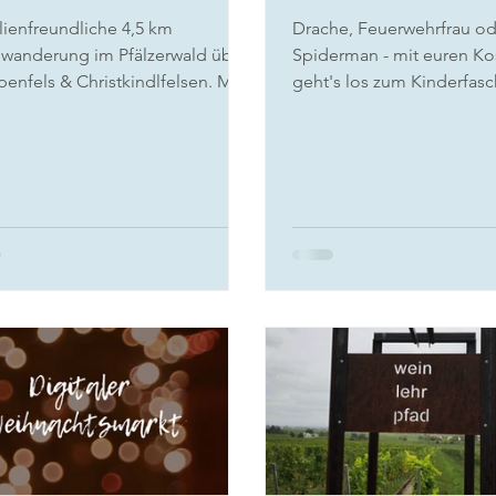
lienfreundliche 4,5 km
Drache, Feuerwehrfrau od
wanderung im Pfälzerwald über
Spiderman - mit euren K
enfels & Christkindlfelsen. Mit
geht's los zum Kinderfasc
platz, Einkehr an der Hohen List
Veranstaltungen in der Pfa
ollen Ausblicken – ideal mit
ern.