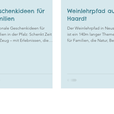
schenkideen für
Weinlehrpfad au
ilien
Haardt
onale Geschenkideen für
Der Weinlehrpfad in Neus
ien in der Pfalz: Schenkt Zeit
ist ein 140m langer Them
 Zeug – mit Erlebnissen, die
für Familien, die Natur, 
inden und in Erinnerung bleiben.
und ein bisschen Wissen
den Weinbau miteinander
möchten.