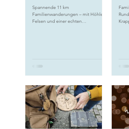
Spannende 11 km
Fami
Familienwanderungen – mit Höhlen,
Rund
Felsen und einer echten
Krapp
Drachenlegende - zum
Spiel
Lambertskreuz.
und t
Kind