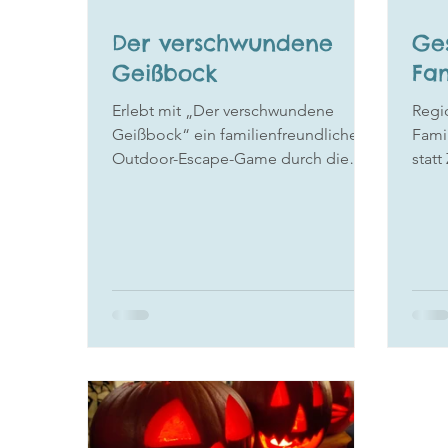
Der verschwundene
Ge
Geißbock
Fam
Erlebt mit „Der verschwundene
Regi
Geißbock“ ein familienfreundliches
Famil
Outdoor-Escape-Game durch die
statt
Altstadt von Deidesheim – voller
verb
Rätsel, Spaß und Pfalz-Flair. Perfekt
für Gruppen und Familien mit
größeren Kids.