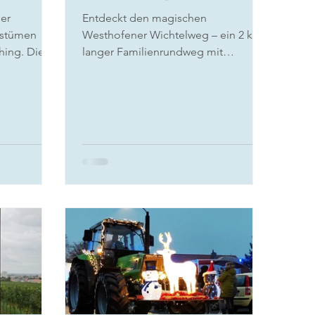
er
Entdeckt den magischen
ostümen
Westhofener Wichtelweg – ein 2 km
hing. Die
langer Familienrundweg mit
lz 2026
Wichtelstuben, Entdeckerhöhlen und
Gewinnspiel-Rallye.