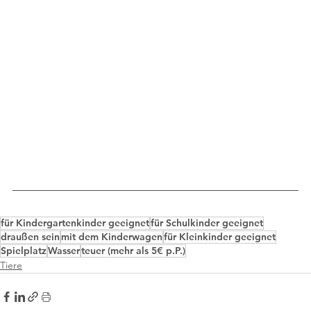
für Kindergartenkinder geeignet
für Schulkinder geeignet
draußen sein
mit dem Kinderwagen
für Kleinkinder geeignet
Spielplatz
Wasser
teuer (mehr als 5€ p.P.)
Tiere