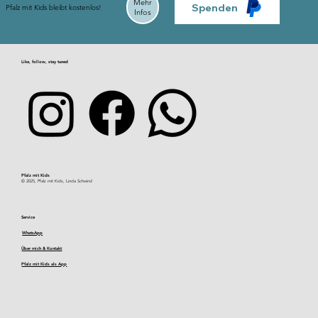
Mehr
Spenden
Pfalz mit Kids bleibt kostenlos!
Infos
Like, follow, stay tuned
Pfalz mit Kids​
© 2025, Pfalz mit Kids, Linda Schwind
Service
WhatsApp
Über mich & Kontakt
Pfalz mit Kids als App