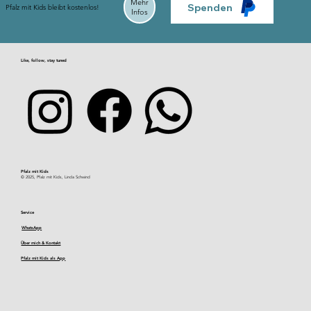
Mehr
Spenden
Pfalz mit Kids bleibt kostenlos!
Infos
Like, follow, stay tuned
Pfalz mit Kids​
© 2025, Pfalz mit Kids, Linda Schwind
Service
WhatsApp
Über mich & Kontakt
Pfalz mit Kids als App