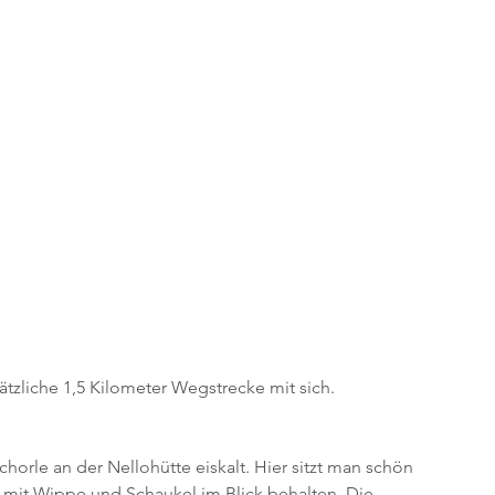
ätzliche 1,5 Kilometer Wegstrecke mit sich.
chorle an der Nellohütte eiskalt. Hier sitzt man schön 
z mit Wippe und Schaukel im Blick behalten. Die 