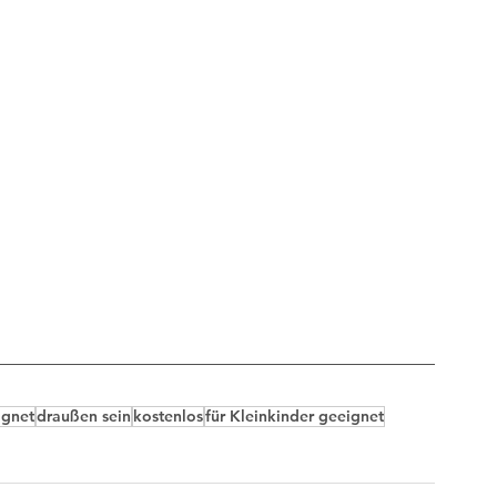
ignet
draußen sein
kostenlos
für Kleinkinder geeignet