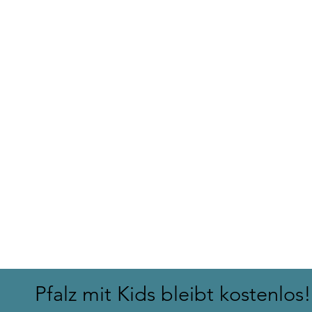
Pussier-Päddel in Weyher
Die Wasserf
Hilschweihe
Pfalz mit Kids bleibt kostenlos!