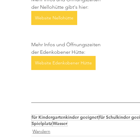
der Nellohütte gibt's hier:
Website Nellohütte
Mehr Infos und Öffnungszeiten 
der Edenkobener Hütte:
Website Edenkobener Hütte
für Kindergartenkinder geeignet
für Schulkinder gee
Spielplatz
Wasser
Wandern