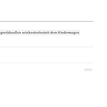
ignet
draußen sein
kostenlos
mit dem Kinderwagen