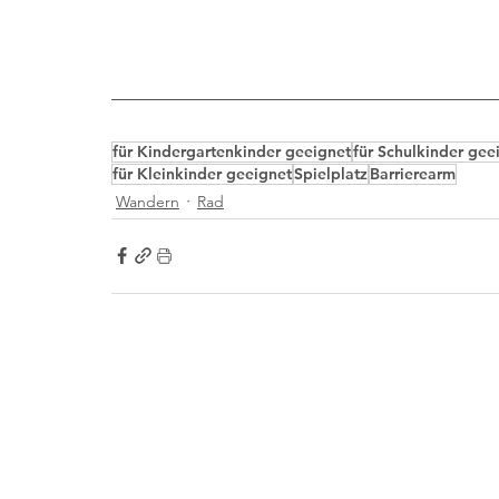
für Kindergartenkinder geeignet
für Schulkinder gee
für Kleinkinder geeignet
Spielplatz
Barrierearm
Wandern
Rad