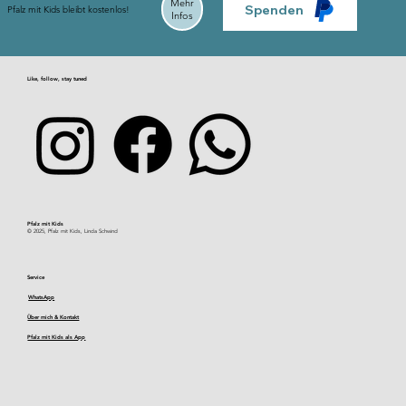
Mehr
Spenden
Pfalz mit Kids bleibt kostenlos!
Infos
Like, follow, stay tuned
Pfalz mit Kids​
© 2025, Pfalz mit Kids, Linda Schwind
Service
WhatsApp
Über mich & Kontakt
Pfalz mit Kids als App