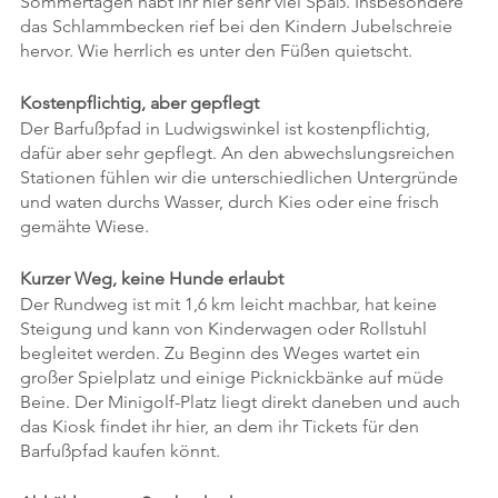
Sommertagen habt ihr hier sehr viel Spaß. Insbesondere 
das Schlammbecken rief bei den Kindern Jubelschreie 
hervor. Wie herrlich es unter den Füßen quietscht.
Kostenpflichtig, aber gepflegt
Der Barfußpfad in Ludwigswinkel ist kostenpflichtig, 
dafür aber sehr gepflegt. An den abwechslungsreichen 
Stationen fühlen wir die unterschiedlichen Untergründe 
und waten durchs Wasser, durch Kies oder eine frisch 
gemähte Wiese. 
Kurzer Weg, keine Hunde erlaubt
Der Rundweg ist mit 1,6 km leicht machbar, hat keine 
Steigung und kann von Kinderwagen oder Rollstuhl 
begleitet werden. Zu Beginn des Weges wartet ein 
großer Spielplatz und einige Picknickbänke auf müde 
Beine. Der Minigolf-Platz liegt direkt daneben und auch 
das Kiosk findet ihr hier, an dem ihr Tickets für den 
Barfußpfad kaufen könnt. 