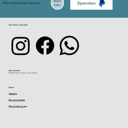
Mehr
Spenden
Pfalz mit Kids bleibt kostenlos!
Infos
Like, follow, stay tuned
Pfalz mit Kids​
© 2025, Pfalz mit Kids, Linda Schwind
Service
WhatsApp
Über mich & Kontakt
Pfalz mit Kids als App