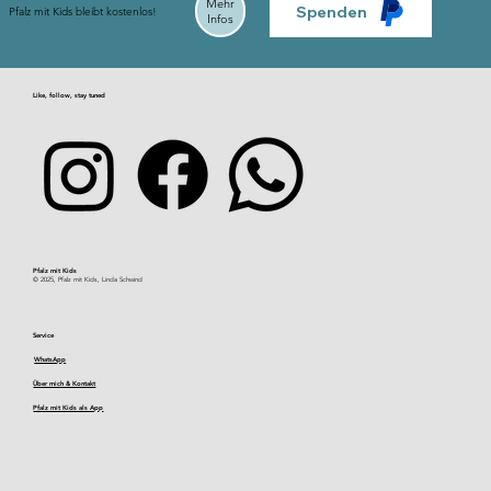
Mehr
Spenden
Pfalz mit Kids bleibt kostenlos!
Infos
Like, follow, stay tuned
Pfalz mit Kids​
© 2025, Pfalz mit Kids, Linda Schwind
Service
WhatsApp
Über mich & Kontakt
Pfalz mit Kids als App