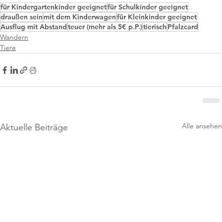
für Kindergartenkinder geeignet
für Schulkinder geeignet
draußen sein
mit dem Kinderwagen
für Kleinkinder geeignet
Ausflug mit Abstand
teuer (mehr als 5€ p.P.)
tierisch
Pfalzcard
Wandern
Tiere
Alle ansehen
Aktuelle Beiträge