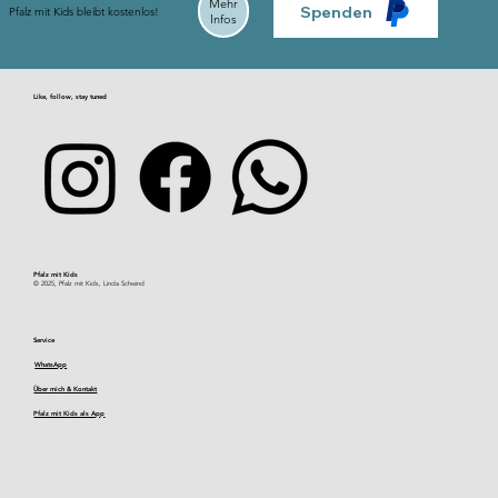
Mehr
Spenden
Pfalz mit Kids bleibt kostenlos!
Infos
Like, follow, stay tuned
Pfalz mit Kids​
© 2025, Pfalz mit Kids, Linda Schwind
Service
WhatsApp
Über mich & Kontakt
Pfalz mit Kids als App