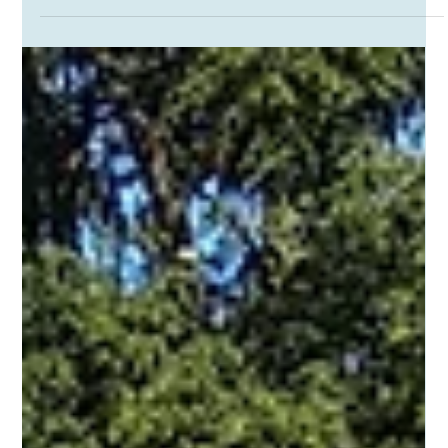
Erlebnislandschaft
Erdekaut
Entschleunigung pur auf dem ehemaligen
Industriegelände: Entdeckt die Naturlandschaft mit
Schafen, Ziegen, Libellen und Weihern und Bergbau.