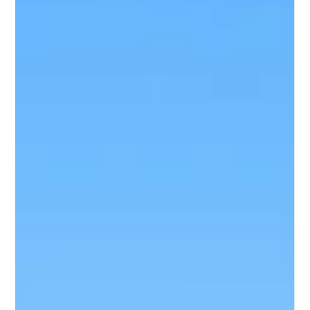
Zoo Landau
Pinguine, Affen und Tiger mitten in Landau - der Zoo ist
übersichtlich und genau deshalb perfekt mit Kindern.