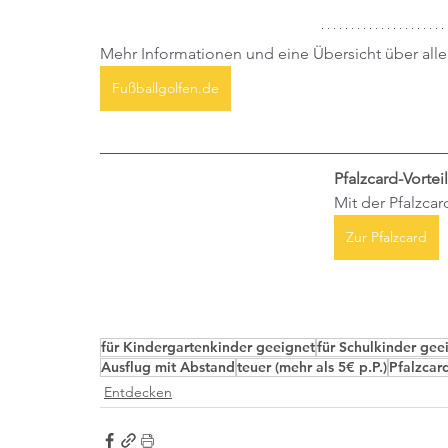
Mehr Informationen und eine Übersicht über alle 
Fußballgolfen.de
Pfalzcard-Vorteil
Mit der Pfalzcar
Zur Pfalzcard
für Kindergartenkinder geeignet
für Schulkinder gee
Ausflug mit Abstand
teuer (mehr als 5€ p.P.)
Pfalzcar
Entdecken